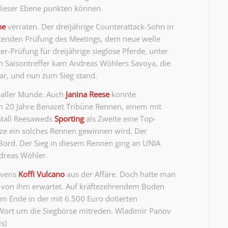
dieser Ebene punkten können.
ne
verraten. Der dreijährige Counterattack-Sohn in
eitenden Prüfung des Meetings, dem neue welle
r-Prüfung für dreijährige sieglose Pferde, unter
 Saisontreffer kam Andreas Wöhlers Savoya, die
war, und nun zum Sieg stand.
 aller Munde. Auch
Janina Reese
konnte
 Im 20 Jahre Benazet Tribüne Rennen, einem mit
 Stall Reesaweds
Sporting
als Zweite eine Top-
ürze ein solches Rennen gewinnen wird. Der
 Bord. Der Sieg in diesem Rennen ging an UNIA
dreas Wöhler.
bovens
Koffi Vulcano
aus der Affäre. Doch hatte man
hr von ihm erwartet. Auf kräftezehrendem Boden
m Ende in der mit 6.500 Euro dotierten
Wort um die Siegbörse mitreden. Wladimir Panov
s)