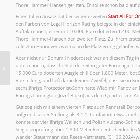
Thore Hammer-Hansen geritten. Er sollte schon bald auf 
Einen tollen Ansatz hat bei seinem zweiten
Start All For O
den Farben von Legal Horizon Racing belegte in der einl
Auftaktrennen, einer mit 10.000 Euro dotierten 1.400-Mete
Thore Hammer-Hansen den zweiten Platz. Zu ihrem ersten
zuletzt in Hannover zweimal in die Platzierung gelaufen 
Aber nicht nur Bohumil Nedorostek war an diesem Tag in
Bildergalerien und
untermauern, dass ihr Stall derzeit in guter Form agiert.
Rennfilme vom
Renntag der
15.000 Euro dotierten Ausgleich II über 1.800 Meter, bot
Hannoverschen
Vorstellung, und ließ daran keinen Zweifel, dass sie in K
Volksbank
sechsjährige Protectionist-Sohn hatte Wladimir Panov an
Racings Lamington (Jozef Bojko) aus dem Quartier von An
Gut zog sich mit einem vierten Platz auch Rennstall Dar
aufgrund seiner Stellung als 3,1:1-Totofavorit etwas me
konnte der vierjährige Wallach und Polish Vulcano-Sohn a
Sieglosenprüfung über 1.800 Meter kein entscheidendes 
war der Steuermann des Reese-Vertreters. (01.06.2024/wi