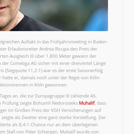
lgreichen Auftakt in das Frühjahrsmeeting in Baden-
unter Erlaubnisreiter Andrea Ricupa den Preis der
rten Ausgleich III über 1.800 Meter gewann der
 der Cometiga AG sicher mit einer dreiviertel Länge
is (Siegquote 11,2:1) war es der erste Saisonerfolg
er hatte er, damals noch unter der Regie von Köln-
ktionsrennen in Köln gewonnen.
ages an, die zur Europagruppe III zählende 46.
en Prüfung zeigte Bohumil Nedorosteks
Muhalif
, dass
nsieger im Großen Preis der VGH Versicherungen auf
igte als Zweiter eine ganz starke Vorstellung. Der
iterte als 8,4:1-Chance nur an dem überlegenen
m Stall von Peter Schiergen. Muhalif wurde von