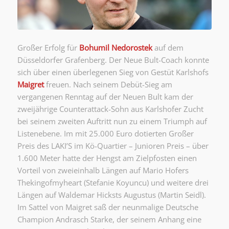
Großer Erfolg für
Bohumil Nedorostek
auf dem
Düsseldorfer Grafenberg. Der Neue Bult-Coach konnte
sich über einen überlegenen Sieg von Gestüt Karlshofs
Maigret
freuen. Nach seinem Debüt-Sieg am
vergangenen Renntag auf der Neuen Bult kam der
zweijährige Counterattack-Sohn aus Karlshofer Zucht
bei seinem zweiten Auftritt nun zu einem Triumph auf
Listenebene. Im mit 25.000 Euro dotierten Großer
Preis des LAKI’S im Kö-Quartier – Junioren Preis – über
1.600 Meter hatte der Hengst am Zielpfosten einen
Vorteil von zweieinhalb Längen auf Mario Hofers
Thekingofmyheart (Stefanie Koyuncu) und weitere drei
Längen auf Waldemar Hicksts Augustus (Martin Seidl).
Im Sattel von Maigret saß der neunmalige Deutsche
Champion Andrasch Starke, der seinem Anhang eine