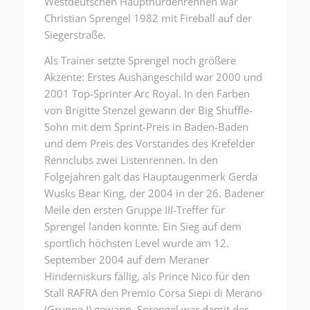
Westdeutschen Haupthürdenrennen war
Christian Sprengel 1982 mit Fireball auf der
Siegerstraße.
Als Trainer setzte Sprengel noch größere
Akzente: Erstes Aushängeschild war 2000 und
2001 Top-Sprinter Arc Royal. In den Farben
von Brigitte Stenzel gewann der Big Shuffle-
Sohn mit dem Sprint-Preis in Baden-Baden
und dem Preis des Vorstandes des Krefelder
Rennclubs zwei Listenrennen. In den
Folgejahren galt das Hauptaugenmerk Gerda
Wusks Bear King, der 2004 in der 26. Badener
Meile den ersten Gruppe III-Treffer für
Sprengel landen konnte. Ein Sieg auf dem
sportlich höchsten Level wurde am 12.
September 2004 auf dem Meraner
Hinderniskurs fällig, als Prince Nico für den
Stall RAFRA den Premio Corsa Siepi di Merano
(Gruppe I) gewann. Sprengel war damit der