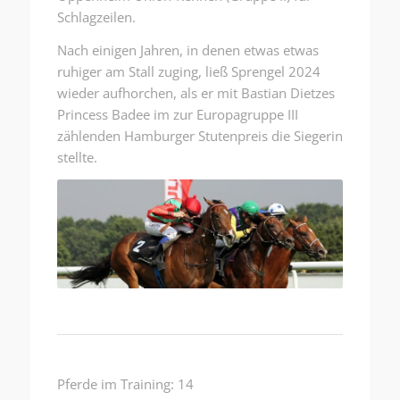
Schlagzeilen.
Nach einigen Jahren, in denen etwas etwas
ruhiger am Stall zuging, ließ Sprengel 2024
wieder aufhorchen, als er mit Bastian Dietzes
Princess Badee im zur Europagruppe III
zählenden Hamburger Stutenpreis die Siegerin
stellte.
Pferde im Training: 14