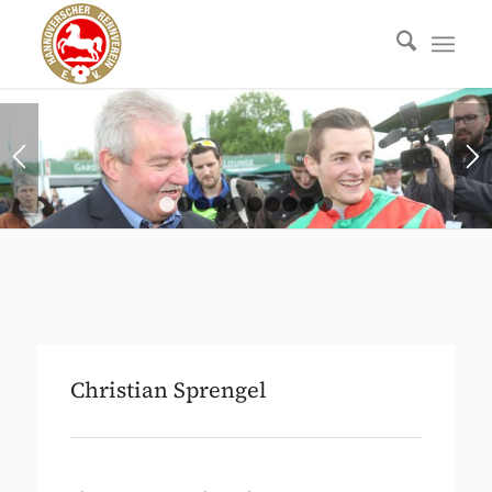
1
2
3
4
5
6
7
8
9
10
Christian Sprengel