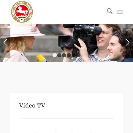
1
2
3
4
5
6
Video-TV