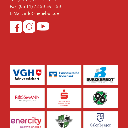
Fax: (05 11) 72 59 59 – 59
E-Mail:
info@neuebult.de