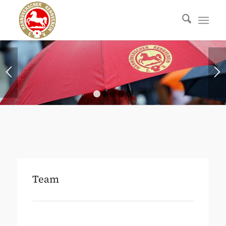
1
2
3
4
5
Team