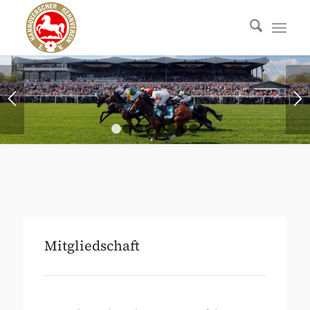
1
2
3
4
5
6
7
8
Mitgliedschaft