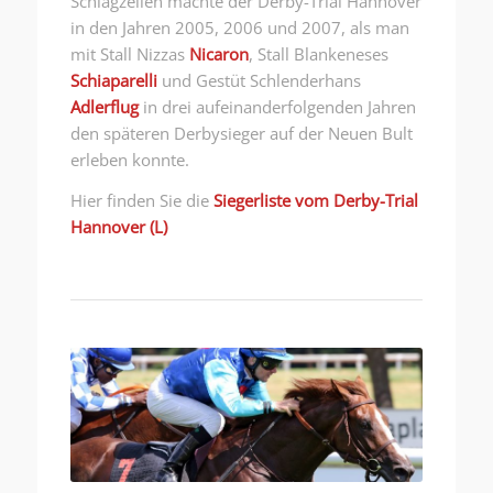
Schlagzeilen machte der Derby-Trial Hannover
in den Jahren 2005, 2006 und 2007, als man
mit Stall Nizzas
Nicaron
, Stall Blankeneses
Schiaparelli
und Gestüt Schlenderhans
Adlerflug
in drei aufeinanderfolgenden Jahren
den späteren Derbysieger auf der Neuen Bult
erleben konnte.
Hier finden Sie die
Siegerliste vom Derby-Trial
Hannover (L)