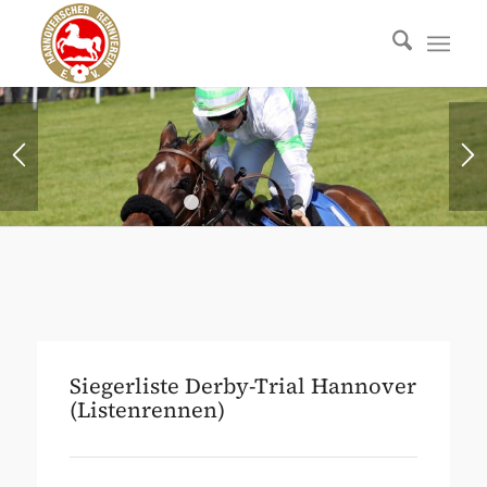
1
2
3
4
5
6
7
Siegerliste Derby-Trial Hannover
(Listenrennen)