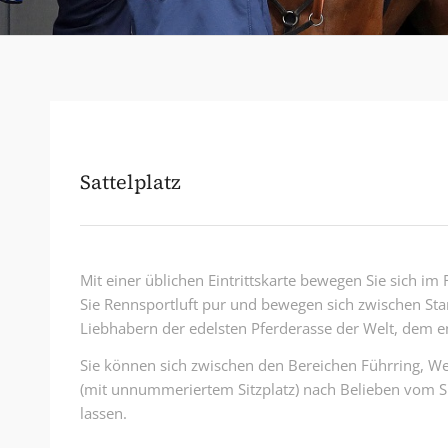
Sattelplatz
Mit einer üblichen Eintrittskarte bewegen Sie sich i
Sie Rennsportluft pur und bewegen sich zwischen Sta
Liebhabern der edelsten Pferderasse der Welt, dem en
Sie können sich zwischen den Bereichen Führring, W
(mit unnummeriertem Sitzplatz) nach Belieben vom 
lassen.