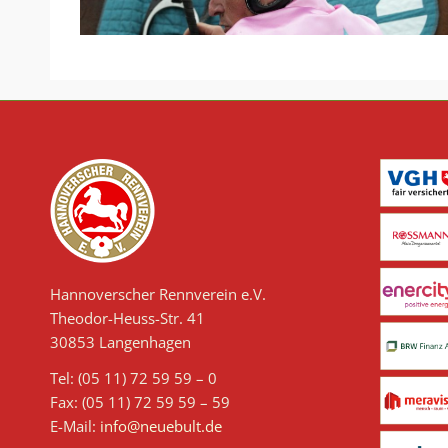
Hannoverscher Rennverein e.V.
Theodor-Heuss-Str. 41
30853 Langenhagen
Tel: (05 11) 72 59 59 – 0
Fax: (05 11) 72 59 59 – 59
E-Mail:
info@neuebult.de