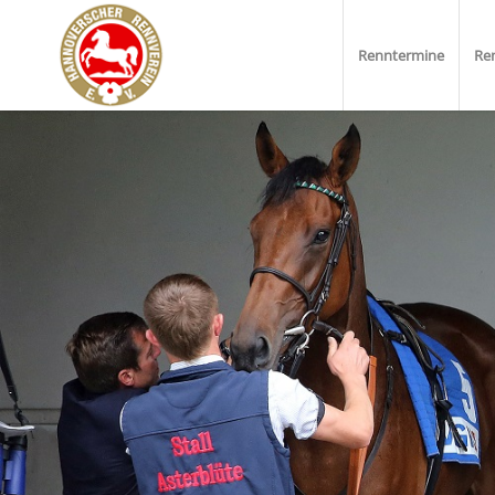
Renntermine
Re