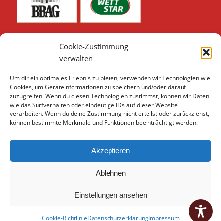
Cookie-Zustimmung
verwalten
Um dir ein optimales Erlebnis zu bieten, verwenden wir Technologien wie
Unsere weiteren Sponsoren & Partner finden Sie hier:
Cookies, um Geräteinformationen zu speichern und/oder darauf
zuzugreifen. Wenn du diesen Technologien zustimmst, können wir Daten
Sponsoren & Partner 2026
wie das Surfverhalten oder eindeutige IDs auf dieser Website
verarbeiten. Wenn du deine Zustimmung nicht erteilst oder zurückziehst,
können bestimmte Merkmale und Funktionen beeinträchtigt werden.
Akzeptieren
Ablehnen
Einstellungen ansehen
© 2026 Hannoverscher Rennverein e.V.
Datenschutzerklärung
Cookie-Richtlinie
Datenschutzerklärung
Impressum
|
Impressum