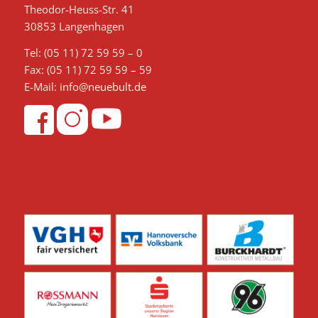
Theodor-Heuss-Str. 41
30853 Langenhagen
Tel: (05 11) 72 59 59 – 0
Fax: (05 11) 72 59 59 – 59
E-Mail:
info@neuebult.de