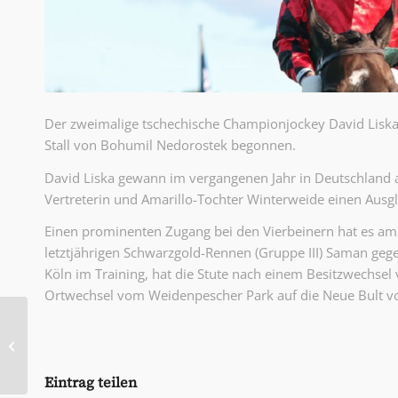
Der zweimalige tschechische Championjockey David Liska 
Stall von Bohumil Nedorostek begonnen.
David Liska gewann im vergangenen Jahr in Deutschland a
Vertreterin und Amarillo-Tochter Winterweide einen Ausgl
Einen prominenten Zugang bei den Vierbeinern hat es am
letztjährigen Schwarzgold-Rennen (Gruppe III) Saman geg
Köln im Training, hat die Stute nach einem Besitzwechse
Ortwechsel vom Weidenpescher Park auf die Neue Bult
After Work-Renntag ist
terminiert
Eintrag teilen