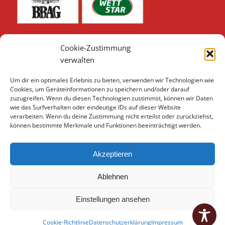
Cookie-Zustimmung
verwalten
Um dir ein optimales Erlebnis zu bieten, verwenden wir Technologien wie
Unsere weiteren Sponsoren & Partner finden Sie hier:
Cookies, um Geräteinformationen zu speichern und/oder darauf
zuzugreifen. Wenn du diesen Technologien zustimmst, können wir Daten
Sponsoren & Partner 2026
wie das Surfverhalten oder eindeutige IDs auf dieser Website
verarbeiten. Wenn du deine Zustimmung nicht erteilst oder zurückziehst,
können bestimmte Merkmale und Funktionen beeinträchtigt werden.
Akzeptieren
Ablehnen
Einstellungen ansehen
© 2026 Hannoverscher Rennverein e.V.
Datenschutzerklärung
Cookie-Richtlinie
Datenschutzerklärung
Impressum
|
Impressum