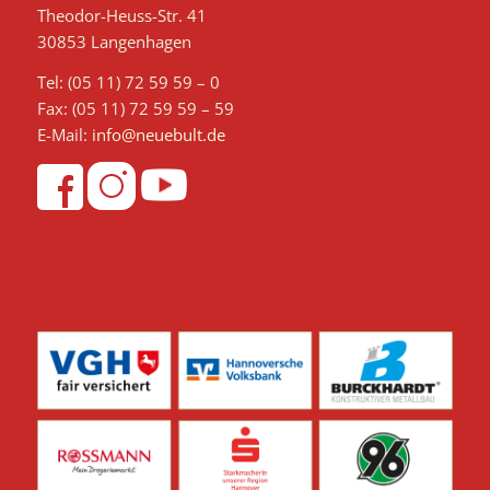
Theodor-Heuss-Str. 41
30853 Langenhagen
Tel: (05 11) 72 59 59 – 0
Fax: (05 11) 72 59 59 – 59
E-Mail:
info@neuebult.de