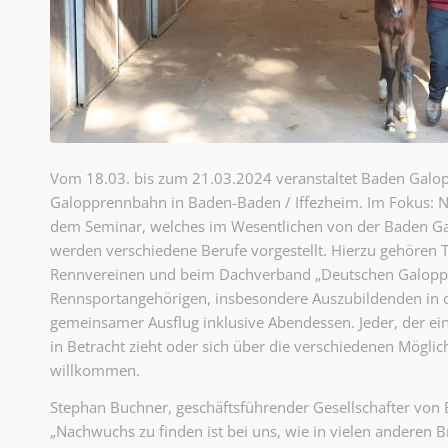
Vom 18.03. bis zum 21.03.2024 veranstaltet Baden Galop
Galopprennbahn in Baden-Baden / Iffezheim. Im Fokus: N
dem Seminar, welches im Wesentlichen von der Baden G
werden verschiedene Berufe vorgestellt. Hierzu gehören Tä
Rennvereinen und beim Dachverband „Deutschen Galopp“.
Rennsportangehörigen, insbesondere Auszubildenden in d
gemeinsamer Ausflug inklusive Abendessen. Jeder, der e
in Betracht zieht oder sich über die verschiedenen Möglic
willkommen.
Stephan Buchner, geschäftsführender Gesellschafter von Ba
„Nachwuchs zu finden ist bei uns, wie in vielen anderen 