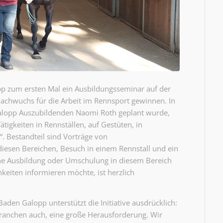
p zum ersten Mal ein Ausbildungsseminar auf der
achwuchs für die Arbeit im Rennsport gewinnen. In
alopp Auszubildenden Naomi Roth geplant wurde,
tigkeiten in Rennställen, auf Gestüten, in
 Bestandteil sind Vorträge von
iesen Bereichen, Besuch in einem Rennstall und ein
ine Ausbildung oder Umschulung in diesem Bereich
hkeiten informieren möchte, ist herzlich
den Galopp unterstützt die Initiative ausdrücklich:
Branchen auch, eine große Herausforderung. Wir