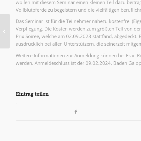
wollen mit diesem Seminar einen kleinen Teil dazu beitrag
Vollblutpferde zu begeistern und die vielfältigen beruflic
Das Seminar ist für die Teilnehmer nahezu kostenfrei (Ei
Letzter Jahresstarter
von der Neuen Bult:
Verpflegung. Die Kosten werden zum größten Teil von de
Someone You Loved
Prix Soiree, welche am 02.09.2023 stattfand, abgedeckt.
Vierter im
ausdrücklich bei allen Unterstützern, die seinerzeit mitge
Dortmunder...
Weitere Informationen zur Anmeldung können bei Frau R
werden. Anmeldeschluss ist der 09.02.2024. Baden Galop
Eintrag teilen