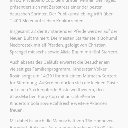
präsentiert sich mit Zerostress einer der besten
deutschen Sprinter. Der Publikumsliebling trifft über
1.400 Meter auf sieben Konkurrenten.
Insgesamt 22 der 87 startenden Pferde werden auf der
Neuen Bult trainiert. Die meisten Starter stellt Bohumil
Nedorostek mit elf Pferden, gefolgt von Christian
Sprengel mit sechs sowie Alicia Baum mit fünf Startern.
Auch abseits des Geläufs erwartet die Besucher ein
vielseitiges Familienprogramm. Kinderstar Volker
Rosin sorgt um 14:30 Uhr mit einem Mitmach-Konzert
für Stimmung. Außerdem dürfen sich die kleinen Gäste
auf einen Steckenpferde-Bastelwettbewerb, den
#LassMachen-Pony Cup mit anschließender
Kindertombola sowie zahlreiche weitere Aktionen
freuen.
Mit dabei ist auch die Mannschaft von TSV Hannover-
Burgdorf. Bei einer Autogrammstunde um 15:00 Uhr