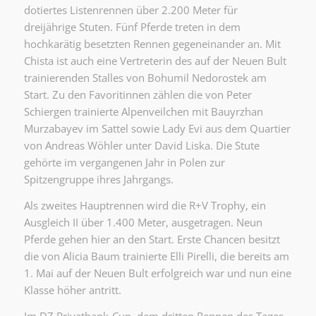
dotiertes Listenrennen über 2.200 Meter für
dreijährige Stuten. Fünf Pferde treten in dem
hochkarätig besetzten Rennen gegeneinander an. Mit
Chista ist auch eine Vertreterin des auf der Neuen Bult
trainierenden Stalles von Bohumil Nedorostek am
Start. Zu den Favoritinnen zählen die von Peter
Schiergen trainierte Alpenveilchen mit Bauyrzhan
Murzabayev im Sattel sowie Lady Evi aus dem Quartier
von Andreas Wöhler unter David Liska. Die Stute
gehörte im vergangenen Jahr in Polen zur
Spitzengruppe ihres Jahrgangs.
Als zweites Hauptrennen wird die R+V Trophy, ein
Ausgleich II über 1.400 Meter, ausgetragen. Neun
Pferde gehen hier an den Start. Erste Chancen besitzt
die von Alicia Baum trainierte Elli Pirelli, die bereits am
1. Mai auf der Neuen Bult erfolgreich war und nun eine
Klasse höher antritt.
Im DZ Privatbank-Cup, dem dritten Rennen des Tages,