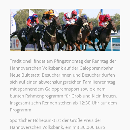
Traditionell findet am Pfingstmontag der Renntag der
Hannoverschen Volksbank auf der Galopprennbahn
Neue Bult statt. Besucherinnen und Besucher dürfen
sich auf einen abwechslungsreichen Familienrenntag
mit spannendem Galopprennsport sowie einem
bunten Rahmenprogramm für Groß und Klein freuen.
Insgesamt zehn Rennen stehen ab 12:30 Uhr auf dem
Programm.
Sportlicher Höhepunkt ist der Große Preis der
Hannoverschen Volksbank, ein mit 30.000 Euro