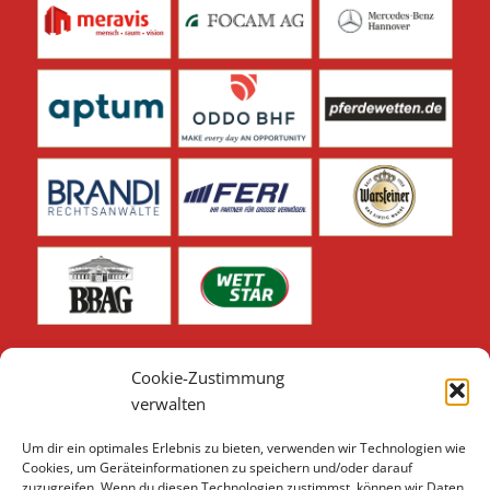
Cookie-Zustimmung
verwalten
Um dir ein optimales Erlebnis zu bieten, verwenden wir Technologien wie
Unsere weiteren Sponsoren & Partner finden Sie hier:
Cookies, um Geräteinformationen zu speichern und/oder darauf
zuzugreifen. Wenn du diesen Technologien zustimmst, können wir Daten