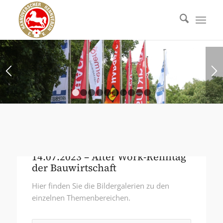
1
2
3
4
5
6
7
8
9
10
14.07.2023 – After Work-Renntag
der Bauwirtschaft
Hier finden Sie die Bildergalerien zu den
einzelnen Themenbereichen.