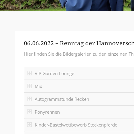
06.06.2022 – Renntag der Hannoversc
Hier finden Sie die Bildergalerien zu den einzelnen 
VIP Garden Lounge
Mix
Autogrammstunde Recken
Ponyrennen
Kinder-Bastelwettbewerb Steckenpferde